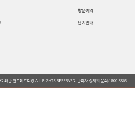
방문예약
요
단지안내
T© 왜관 월드메르디앙 ALL RIGHTS RESERVED. 관리자 정재희 문의:1800-8863